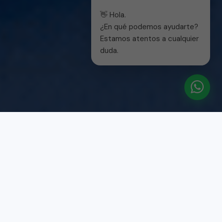
👋 Hola.
¿En qué podemos ayudarte?
Estamos atentos a cualquier
duda.
¿Qué deseas hacer hoy?